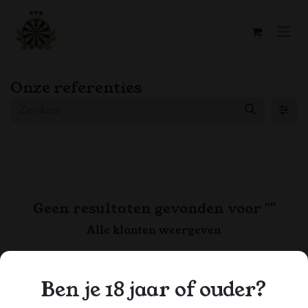
Overslaan naar inhoud
Onze referenties
Geen resultaten gevonden voor "
"
Alle klanten weergeven
Ben je 18 jaar of ouder?