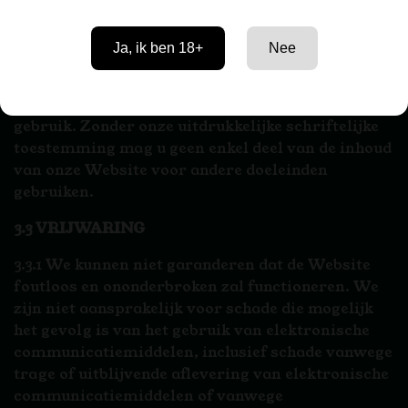
intellectuele eigendomsrechten.
3.2.2 U mag de Website uitsluitend gebruiken voor
Ja, ik ben 18+
Nee
doeleinden die in overeenstemming zijn met deze
Voorwaarden. Het is toegestaan om kopieën van
(delen van) de Website te maken voor persoonlijk
gebruik. Zonder onze uitdrukkelijke schriftelijke
toestemming mag u geen enkel deel van de inhoud
van onze Website voor andere doeleinden
gebruiken.
3.3 VRIJWARING
3.3.1 We kunnen niet garanderen dat de Website
foutloos en ononderbroken zal functioneren. We
zijn niet aansprakelijk voor schade die mogelijk
het gevolg is van het gebruik van elektronische
communicatiemiddelen, inclusief schade vanwege
trage of uitblijvende aflevering van elektronische
communicatiemiddelen of vanwege