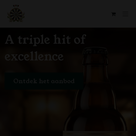
Overslaan naar inhoud
A triple hit of
excellence
Ontdek het aanbod